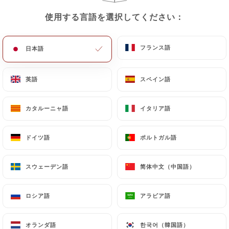
使用する言語を選択してください：
使用する言語を選択してください：
フランス語
フランス語
日本語
日本語
英語
英語
スペイン語
スペイン語
カタルーニャ語
カタルーニャ語
イタリア語
イタリア語
LES DELICES DU KASSHMIR MONTARNASE A
ドイツ語
ドイツ語
ポルトガル語
ポルトガル語
JOUR
スウェーデン語
スウェーデン語
简体中文（中国語）
简体中文（中国語）
ロシア語
ロシア語
アラビア語
アラビア語
オランダ語
オランダ語
한국어（韓国語）
한국어（韓国語）