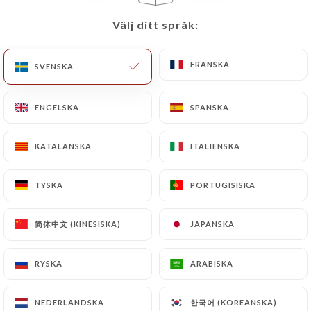
Välj ditt språk:
Välj ditt språk:
FRANSKA
FRANSKA
SVENSKA
SVENSKA
ENGELSKA
ENGELSKA
SPANSKA
SPANSKA
KATALANSKA
KATALANSKA
ITALIENSKA
ITALIENSKA
LES DELICES DU KASSHMIR MONTARNASE A
TYSKA
TYSKA
PORTUGISISKA
PORTUGISISKA
JOUR
简体中文 (KINESISKA)
简体中文 (KINESISKA)
JAPANSKA
JAPANSKA
RYSKA
RYSKA
ARABISKA
ARABISKA
한국어 (KOREANSKA)
한국어 (KOREANSKA)
NEDERLÄNDSKA
NEDERLÄNDSKA