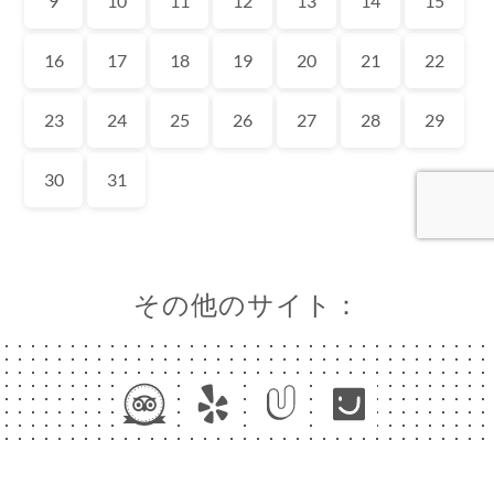
約
文
ャ
リ
ビ
ー
ニ
ー
その他のサイト：
絡