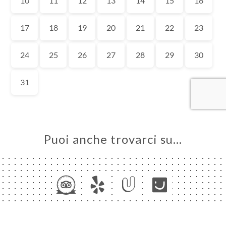
A
LE
NOTA
INA
ERIA
SIONE
NU
ATTO
Puoi anche trovarci su…