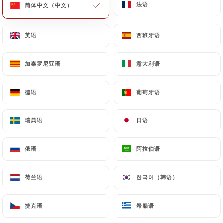
263 评论
法语
法语
简体中文（中文）
简体中文（中文）
SPÉCIALITÉS INDIENNES ET PAKISTANAISES
19 Rue Du Départ
英语
英语
西班牙语
西班牙语
75014 Paris France
加泰罗尼亚语
加泰罗尼亚语
意大利语
意大利语
德语
德语
葡萄牙语
葡萄牙语
瑞典语
瑞典语
日语
日语
俄语
俄语
阿拉伯语
阿拉伯语
荷兰语
荷兰语
한국어（韩语）
한국어（韩语）
捷克语
捷克语
希腊语
希腊语