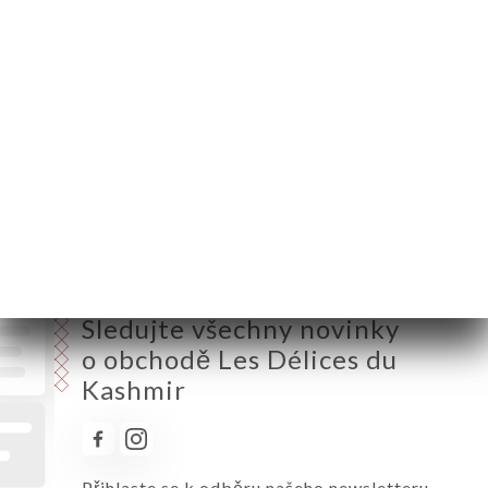
Úterý
11:30-01:00
Středa
11:30-01:00
Čtvrtek
11:30-01:00
Pátek
11:30-01:00
Sobota
11:30-01:00
Neděle
11:30-01:00
Sledujte všechny novinky
o obchodě Les Délices du
Kashmir
Přihlaste se k odběru našeho newsletteru