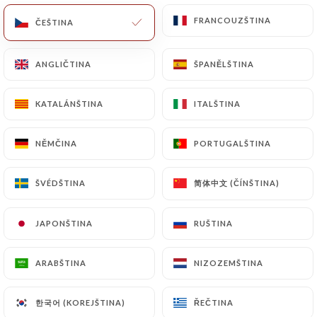
263 RECENZE
FRANCOUZŠTINA
FRANCOUZŠTINA
ČEŠTINA
ČEŠTINA
SPÉCIALITÉS INDIENNES ET PAKISTANAISES
19 Rue Du Départ
ANGLIČTINA
ANGLIČTINA
ŠPANĚLŠTINA
ŠPANĚLŠTINA
75014 Paris France
KATALÁNŠTINA
KATALÁNŠTINA
ITALŠTINA
ITALŠTINA
NĚMČINA
NĚMČINA
PORTUGALŠTINA
PORTUGALŠTINA
简体中文 (ČÍNŠTINA)
简体中文 (ČÍNŠTINA)
ŠVÉDŠTINA
ŠVÉDŠTINA
JAPONŠTINA
JAPONŠTINA
RUŠTINA
RUŠTINA
ARABŠTINA
ARABŠTINA
NIZOZEMŠTINA
NIZOZEMŠTINA
한국어 (KOREJŠTINA)
한국어 (KOREJŠTINA)
ŘEČTINA
ŘEČTINA