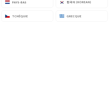
한국어 (KOREAN)
한국어 (KOREAN)
PAYS-BAS
PAYS-BAS
TCHÉQUIE
TCHÉQUIE
GRECQUE
GRECQUE
Tom Furness a noté
TF
5/5
It was quite nice. I had just ran the Paris
Marathon, and so was just keen to eat
some food... I wasn't paying much
attention to the taste... but I ate every
thing with no hesitation!
26/04/2026
•
02:55
Maria Jesus Acuña Pinochet a noté
MJAP
5/5
Comida excelente! 100% recomendable,
atención 10/10
23/04/2026
•
07:48