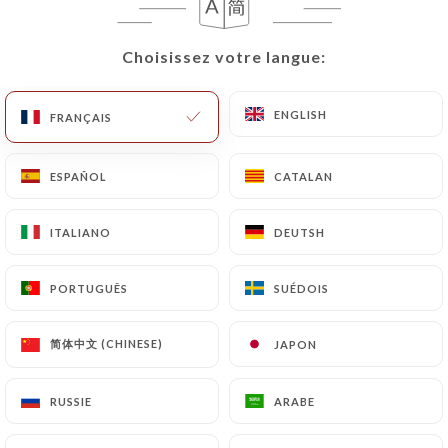
FR
MENU
Choisissez votre langue:
Choisissez votre langue:
ENGLISH
ENGLISH
FRANÇAIS
FRANÇAIS
ESPAÑOL
ESPAÑOL
CATALAN
CATALAN
/
ACCUEIL
LES AVIS
Les Avis
ITALIANO
ITALIANO
DEUTSH
DEUTSH
PORTUGUÊS
PORTUGUÊS
SUÉDOIS
SUÉDOIS
263 avis sur Uniiti
简体中文 (CHINESE)
简体中文 (CHINESE)
JAPON
JAPON
4.5 / 5
RUSSIE
RUSSIE
ARABE
ARABE
100% vrais avis, vérifiés.